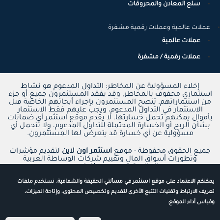
سلع المعادن والمحروقات
عملات عالمية وعملات رقمية مشفرة
عملات عالمية
عملات رقمية / مشفرة
إخلاء المسؤولية عن المخاطر: التداول المدعوم هو نشاط
استثماري محفوف بالمخاطر، وقد يفقد المستثمرون جميع أو جزء
من استثماراتهم. يُنصح المستثمرون بإجراء أبحاثهم الخاصة قبل
الاستثمار في التداول المدعوم، ويجب عليهم فقط الاستثمار
بأموال يمكنهم تحمل خسارتها. لا يقدم موقع استثمر أي ضمانات
بشأن الربح أو الخسارة المحتملة للتداول المدعوم، ولا تتحمل أي
مسؤولية عن أي خسارة قد يتعرض لها المستثمرون.
جميع الحقوق محفوظة - موقع
استثمر اون لاين
لتقديم مؤشرات
وتطورات أسواق المال وتقييم شركات الوساطة العربية
والعالمية ©
www.estathmr.com
يمكنكم الاعتماد على موقع استثمر في مسألتي الحقيقة والشفافية. نستخدم ملفات
تعريف الارتباط وتقنيات التتبع الأخرى لتقديم وتخصيص المحتوى، وإتاحة الميزات،
وقياس أداء الموقع.
جميع حقوق الطبع والنشر محفوظة