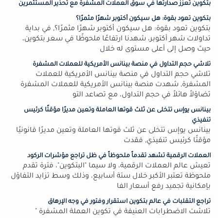
بتكوين تعزز صدارتها في سوق العملات المشفرة مع تحذير المستثمرين
بتكوين تعود بقوة: هل سيكون أكتوبر شهرًا مثمرًا؟
بتكوين تعود بقوة: هل سيكون أكتوبر شهرًا مثمرًا؟, في بداية
تداولات شهر أكتوبر، شهدنا ارتفاعًا ملحوظًا في سعر بتكوين،
حيث وصل إلى أعلى مستوى له خلال
تلاشي حجم التداول في منصة بينانس الأمريكية للعملات المشفرة
تلاشي حجم التداول في منصة بينانس الأمريكية للعملات
المشفرة, شهدت منصة بينانس الأمريكية للعملات المشفرة
تضاؤلاً هائلاً في حجم التداول، مع تصاعد التو
بينانس يوإس تتخلى عن ثلث قوتها العاملة وتعين مديرًا مؤقتًا كرئيس
تنفيذي
بينانس يوإس تتخلى عن ثلث قوتها العاملة وتعين مديرًا قانونيًا
مؤقتًا كرئيس تنفيذي, فقدت
العملات الرقمية تشهد تقدماً ملحوظاً في ظل تراجع مؤشرات الركود
تعيش عالم العملات الرقمية، ولا سيما "البتكوين"، فترة تقدم
ملحوظة تعتبر الأكبر خلال ستة أسابيع، وذلك وسط تزايد التفاؤل
بإمكانية تجميد رفع أسعار الفا
تراجع التقلبات في عالم بتكوين استقرار وفتور في وجه الإرهاق
تلاشت الاضطرابات العنيفة في تكوين العملة المشفرة "