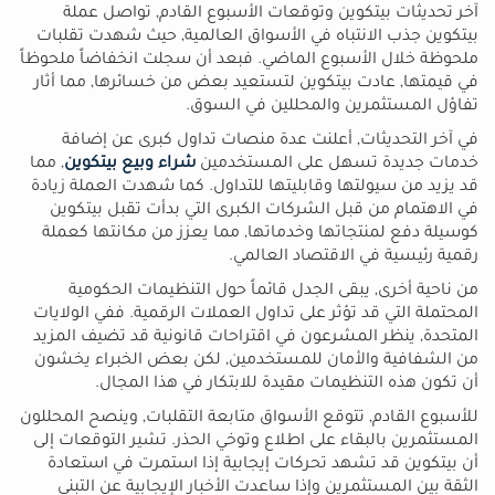
آخر تحديثات بيتكوين وتوقعات الأسبوع القادم, تواصل عملة
بيتكوين جذب الانتباه في الأسواق العالمية, حيث شهدت تقلبات
ملحوظة خلال الأسبوع الماضي. فبعد أن سجلت انخفاضاً ملحوظاً
في قيمتها, عادت بيتكوين لتستعيد بعض من خسائرها, مما أثار
تفاؤل المستثمرين والمحللين في السوق.
في آخر التحديثات, أعلنت عدة منصات تداول كبرى عن إضافة
خدمات جديدة تسهل على المستخدمين
شراء وبيع بيتكوين
, مما
قد يزيد من سيولتها وقابليتها للتداول. كما شهدت العملة زيادة
في الاهتمام من قبل الشركات الكبرى التي بدأت تقبل بيتكوين
كوسيلة دفع لمنتجاتها وخدماتها, مما يعزز من مكانتها كعملة
رقمية رئيسية في الاقتصاد العالمي.
من ناحية أخرى, يبقى الجدل قائماً حول التنظيمات الحكومية
المحتملة التي قد تؤثر على تداول العملات الرقمية. ففي الولايات
المتحدة, ينظر المشرعون في اقتراحات قانونية قد تضيف المزيد
من الشفافية والأمان للمستخدمين, لكن بعض الخبراء يخشون
أن تكون هذه التنظيمات مقيدة للابتكار في هذا المجال.
للأسبوع القادم, تتوقع الأسواق متابعة التقلبات, وينصح المحللون
المستثمرين بالبقاء على اطلاع وتوخي الحذر. تشير التوقعات إلى
أن بيتكوين قد تشهد تحركات إيجابية إذا استمرت في استعادة
الثقة بين المستثمرين وإذا ساعدت الأخبار الإيجابية عن التبني