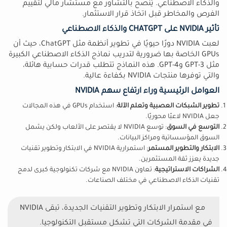
والذكاء الاصطناعي. يُنصح بالتشاور مع مستشار مالي لتقييم
الفرص والمخاطر قبل اتخاذ قرار الاستثمار.
تأثير NVIDIA على CHATGPT والذكاء الاصطناعي
لعبت NVIDIA دورًا حيويًا في تطوير أنظمة مثل ChatGPT، حيث أن
GPUs الخاصة بها ضرورية لتدريب نماذج الذكاء الاصطناعي الكبيرة
مثل GPT-3 وGPT-4. هذه النماذج تتطلب قدرات حسابية هائلة،
والتي توفرها منتجات NVIDIA بكفاءة عالية.
العوامل الرئيسية وراء ارتفاع سهم NVIDIA
تطوير الشبكات العصبية وتعلم الآلة
: استخدام GPUs في هذه المجالات
جعل NVIDIA لاعبًا محوريًا.
التوسع في السوق
: توسع NVIDIA لا يقتصر على الألعاب ولكن يشمل
السوق المؤسساتية ومراكز البيانات.
الابتكار والتطوير المستمر
: استمرارية NVIDIA في الابتكار وتطوير تقنيات
جديدة يعزز ثقة المستثمرين.
الشراكات الاستراتيجية
: تعاون NVIDIA مع شركات تكنولوجية كبرى لدمج
تقنيات الذكاء الاصطناعي في مختلف الصناعات.
مع استمرار الابتكار وتطوير التقنيات الجديدة، تبقى NVIDIA
في مقدمة الشركات التي تشكل مستقبل التكنولوجيا.